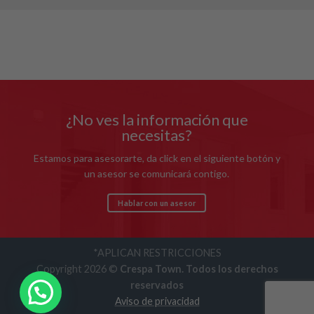
¿No ves la información que
necesitas?
Estamos para asesorarte, da click en el siguiente botón y
un asesor se comunicará contigo.
Hablar con un asesor
*APLICAN RESTRICCIONES
Copyright 2026 ©
Crespa Town. Todos los derechos
reservados
Aviso de privacidad