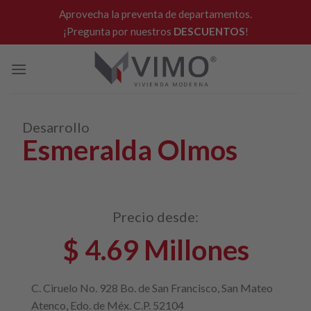
Skip
Aprovecha la preventa de departamentos.
to
¡Pregunta por nuestros
DESCUENTOS
!
content
Desarrollo
Esmeralda Olmos
Precio desde:
$ 4.69 Millones
C. Ciruelo No. 928 Bo. de San Francisco, San Mateo
Atenco, Edo. de Méx. C.P. 52104