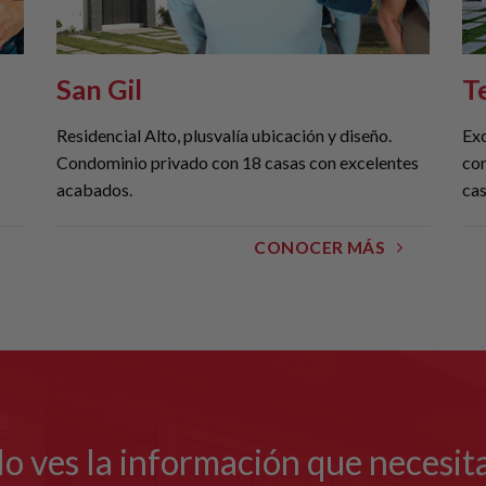
San Gil
T
Residencial Alto, plusvalía ubicación y diseño.
Exc
Condominio privado con 18 casas con excelentes
com
acabados.
cas
CONOCER MÁS
o ves la información que necesit