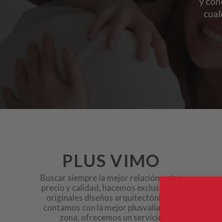
y con
cual
PLUS VIMO
Buscar siempre la mejor relación entre
precio y calidad, hacemos exclusivos y
originales diseños arquitectónicos,
contamos con la mejor plusvalía de la
zona, ofrecemos un servicio