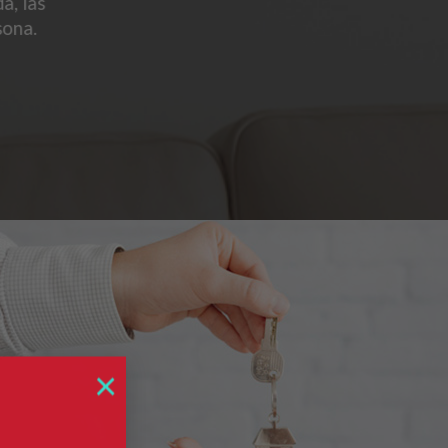
a, las
sona.
×