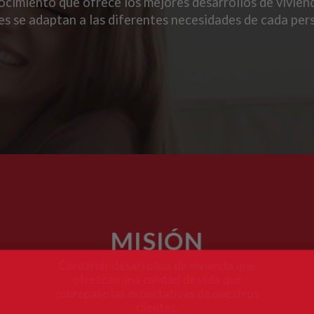
ocimiento que ofrece los mejores desarrollos de viviend
es se adaptan a las diferentes necesidades de cada per
MISIÓN
Construir desarrollos de vivienda que
ofrezcan una calidad de vida que
sobrepase las expectativas de nuestros
clientes.