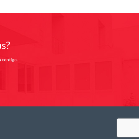
as?
á contigo.