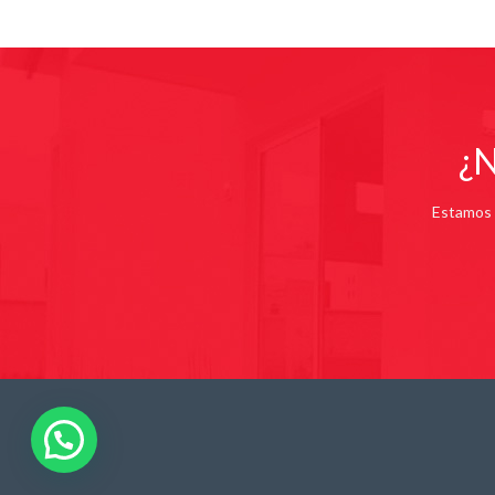
¿N
Estamos p