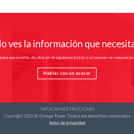
Este sitio está protegido por reCAPTCHA y se aplican
Política de privacidad
y los
Términos de servicio
de
Google.
o ves la información que necesit
ara asesorarte, da click en el siguiente botón y un asesor se comunicar
Hablar con un asesor
*APLICAN RESTRICCIONES
Copyright 2026 ©
Crespa Town. Todos los derechos reservados
Aviso de privacidad