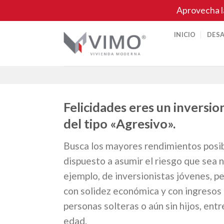
Skip
Aprovecha l
to
content
INICIO
DES
Felicidades eres un inversio
del tipo
«Agresivo».
Busca los mayores rendimientos posibl
dispuesto a asumir el riesgo que sea n
ejemplo, de inversionistas jóvenes, 
con solidez económica y con ingresos
personas solteras o aún sin hijos, entr
edad.