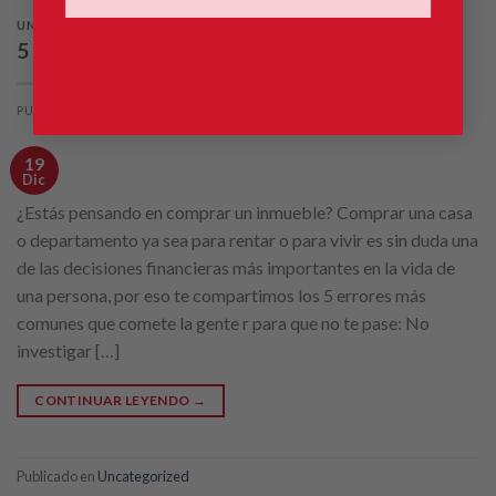
UNCATEGORIZED
5 errores comunes al comprar un inmueble
PUBLICADO EL
DICIEMBRE 19, 2022
POR
ADMIN
19
Dic
¿Estás pensando en comprar un inmueble? Comprar una casa
o departamento ya sea para rentar o para vivir es sin duda una
de las decisiones financieras más importantes en la vida de
una persona, por eso te compartimos los 5 errores más
comunes que comete la gente r para que no te pase: No
investigar […]
CONTINUAR LEYENDO
→
Publicado en
Uncategorized