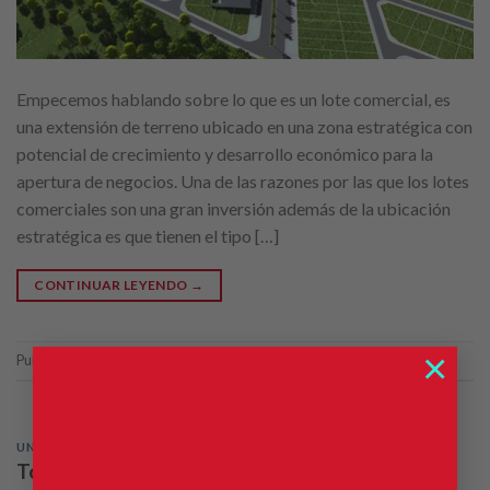
Empecemos hablando sobre lo que es un lote comercial, es
una extensión de terreno ubicado en una zona estratégica con
potencial de crecimiento y desarrollo económico para la
apertura de negocios. Una de las razones por las que los lotes
comerciales son una gran inversión además de la ubicación
estratégica es que tienen el tipo […]
CONTINUAR LEYENDO
→
×
Publicado en
Uncategorized
UNCATEGORIZED
Todo lo que debes saber sobre los préstamos